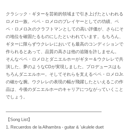
クラシック・ギターを芸術的領域まで引き上げたといわれる
ロメロ一族。ペペ・ロメロのプレイヤーとしての功績、ペ
ペ・ロメロJr.のクラフトマンとしての高い評価が、さらにそ
の地位を確固たるものにしたといわれています。もちろん、
ギターに限らずウクレレにおいても最高のコンディションで
作られるとあって、品質の高さは他の追随を許しません。
そんなペペ・ロメロとダニエルホーがギター＆ウクレレで共
演した、夢のようなCDが実現しました。プロデュースはも
ちろんダニエルホー。そしてそれらを支えるペペ・ロメロJr.
の確かな腕。ウクレレの表現の幅が飛躍したといえるこの作
品は、今後のダニエルホーのキャリアにつながっていくこと
でしょう。
━━━━━━━━━━━━━━━━━━━━━━
【Song List】
1. Recuerdos de la Alhambra - guitar & 'ukulele duet